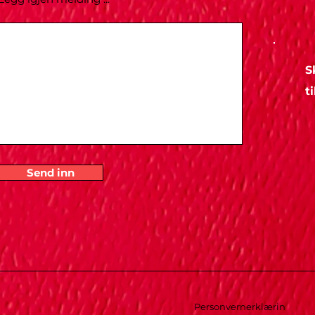
t
Send inn
Personvernerklærin