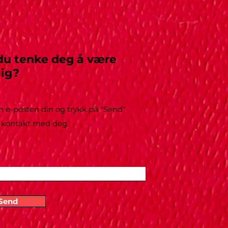
du tenke deg å være
lig?
n e-posten din og trykk på "Send"
vi kontakt med deg.
Send