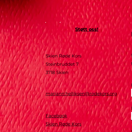
Støtt oss!
Skien Røde Kors
Steinbruddet 7
3718 Skien
mariann.helliksen@rodekors.org
Facebook
Skien Røde Kors