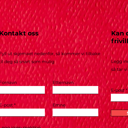
Kontakt oss
Kan 
frivil
Fyll ut skjemaet nedenfor, så kommer vi tilbake
Legg in
til deg så snart som mulig
så tar 
Fornavn
Etternavn
E-post
E-post
Emne
Legg igjen melding ...