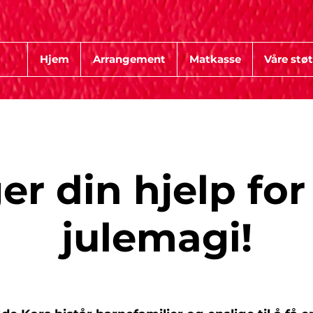
Hjem
Arrangement
Matkasse
Våre støt
er din hjelp fo
julemagi!