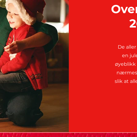
Over
2
De alle
en ju
øyeblikk
nærmeste
slik at a