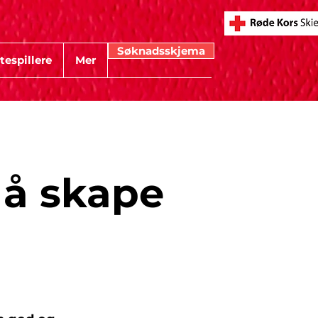
Søknadsskjema
tespillere
Mer
r å skape