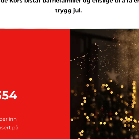
de Kors bistår barnefamilier og enslige til å få 
trygg jul.
354
øper inn
asert på