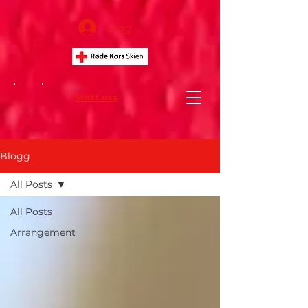
Logg inn
Støtt oss
Blogg
All Posts
All Posts
Arrangement