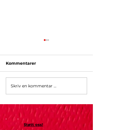
Kommentarer
Ordføreren trår
O jul med din glede...
Skriv en kommentar …
Støtt oss!