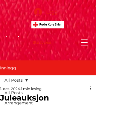
Logg inn
Støtt oss
Innlegg
All Posts
1. des. 2024
1 min lesing
All Posts
Juleauksjon
Arrangement