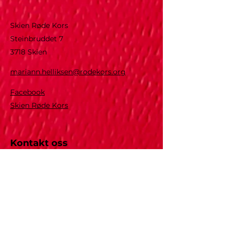
Skien Røde Kors
Steinbruddet 7
3718 Skien
mariann.helliksen@rodekors.org
Facebook
Skien Røde Kors
Kontakt oss
Fyll ut skjemaet nedenfor, så kommer
vi tilbake til deg så snart som mulig
Fornavn
Etternavn